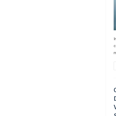
I
c
m