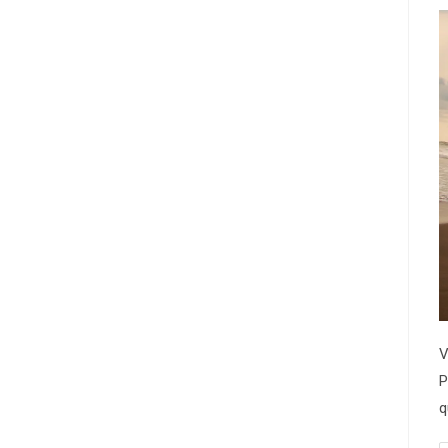
V
P
q